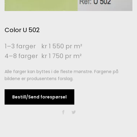
Color U 502
1–3 farger
kr 1 550 pr m²
4–8 farger
kr 1 750 pr m²
Alle farger kan byttes i de fleste mønstre. Fargene på
bildene er produsentens forslag.
Bestill/Send forespørsel