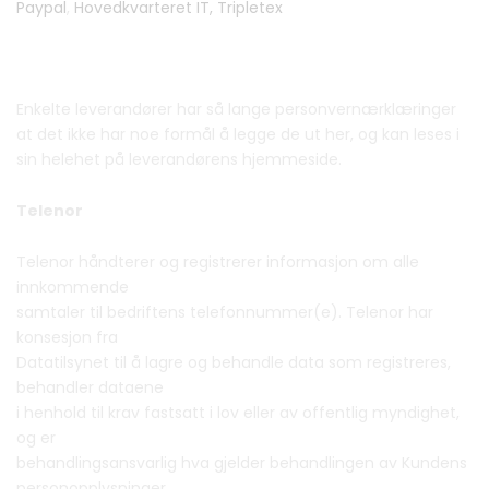
Paypal
,
Hovedkvarteret IT,
Tripletex
Enkelte leverandører har så lange personvernærklæringer
at det ikke har noe formål å legge de ut her, og kan leses i
sin helehet på leverandørens hjemmeside.
Telenor
Telenor håndterer og registrerer informasjon om alle
innkommende
samtaler til bedriftens telefonnummer(e). Telenor har
konsesjon fra
Datatilsynet til å lagre og behandle data som registreres,
behandler dataene
i henhold til krav fastsatt i lov eller av offentlig myndighet,
og er
behandlingsansvarlig hva gjelder behandlingen av Kundens
personopplysninger.