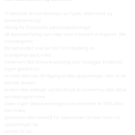
Vi benytter en kombinasjon av fysisk, elektronisk og
prosedyremessig
sikring for å beskytte personopplysninger.
All dataoverføring som skjer over Internett er kryptert. Alle
transaksjoner
blir behandlet over en SSL/TLS-tilkobling av
bransjestandard, med
minimum 256-biters kryptering. Det foreligger imidlertid
ingen garanti for
at noen ikke kan få tilgang til slike opplysninger, eller at de
ikke blir avslørt,
endret eller ødelagt ved brudd på en brannmur eller sikker
serverprogramvare.
Siden ingen dataoverføringer over Internett er 100% sikre,
kan vi ikke
garantere eller innestå for sikkerheten til noen form for
opplysninger du
sender til oss.