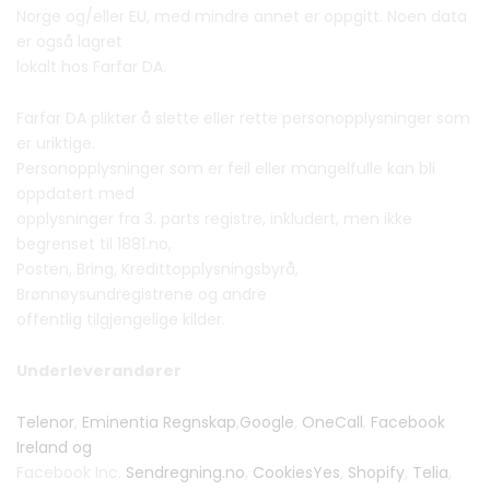
Norge og/eller EU, med mindre annet er oppgitt. Noen data
er også lagret
lokalt hos Farfar DA.
Farfar DA plikter å slette eller rette personopplysninger som
er uriktige.
Personopplysninger som er feil eller mangelfulle kan bli
oppdatert med
opplysninger fra 3. parts registre, inkludert, men ikke
begrenset til 1881.no,
Posten, Bring, Kredittopplysningsbyrå,
Brønnøysundregistrene og andre
offentlig tilgjengelige kilder.
Underleverandører
Telenor
,
Eminentia Regnskap
,
Google
,
OneCall
,
Facebook
Ireland og
Facebook Inc.
Sendregning.no
,
CookiesYes
,
Shopify
,
Telia
,