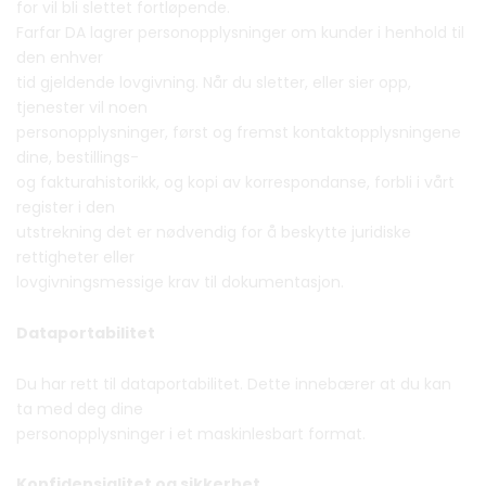
for vil bli slettet fortløpende.
Farfar DA lagrer personopplysninger om kunder i henhold til
den enhver
tid gjeldende lovgivning. Når du sletter, eller sier opp,
tjenester vil noen
personopplysninger, først og fremst kontaktopplysningene
dine, bestillings-
og fakturahistorikk, og kopi av korrespondanse, forbli i vårt
register i den
utstrekning det er nødvendig for å beskytte juridiske
rettigheter eller
lovgivningsmessige krav til dokumentasjon.
Dataportabilitet
Du har rett til dataportabilitet. Dette innebærer at du kan
ta med deg dine
personopplysninger i et maskinlesbart format.
Konfidensialitet og sikkerhet