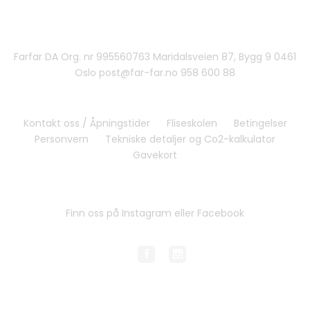
Farfar DA Org. nr 995560763 Maridalsveien 87, Bygg 9 0461
Oslo post@far-far.no 958 600 88
Kontakt oss / Åpningstider
Fliseskolen
Betingelser
Personvern
Tekniske detaljer og Co2-kalkulator
Gavekort
Finn oss på Instagram eller Facebook