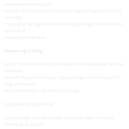
personvernerklæringen.
Dersom det foreligger lovbestemt opplysningsplikt overfor
offentlig
myndighet vil registrerte personopplysninger bli overlevert i
henhold til
myndighetenes krav.
Innsyn og retting
Du har til enhver tid krav på innsyn i de opplysninger som er
registrert.
Dersom du ber om innsyn i opplysninger som er lagret om
deg, vil besvare
din henvendelse i så raskt som mulig.
Oppbevaring og sletting
Opplysninger som ikke lenger er nødvendige ut fra det
formål de er lagret