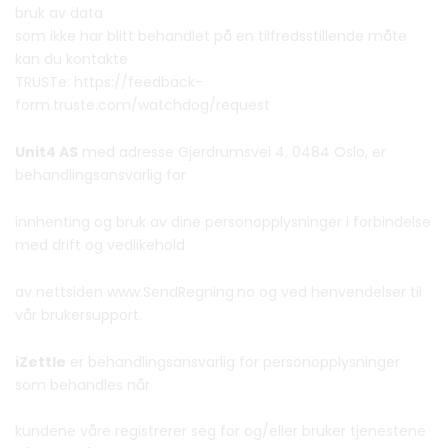
bruk av data
som ikke har blitt behandlet på en tilfredsstillende måte
kan du kontakte
TRUSTe: https://feedback-
form.truste.com/watchdog/request
Unit4 AS
med adresse Gjerdrumsvei 4, 0484 Oslo, er
behandlingsansvarlig for
innhenting og bruk av dine personopplysninger i forbindelse
med drift og vedlikehold
av nettsiden www.SendRegning.no og ved henvendelser til
vår brukersupport.
iZettle
er behandlingsansvarlig for personopplysninger
som behandles når
kundene våre registrerer seg for og/eller bruker tjenestene