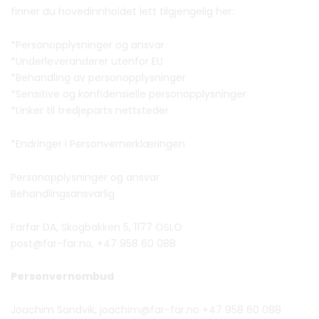
finner du hovedinnholdet lett tilgjengelig her:
*Personopplysninger og ansvar
*Underleverandører utenfor EU
*Behandling av personopplysninger
*Sensitive og konfidensielle personopplysninger
*Linker til tredjeparts nettsteder
*Endringer i Personvernerklæringen
Personopplysninger og ansvar
Behandlingsansvarlig
Farfar DA, Skogbakken 5, 1177 OSLO
post@far-far.no, +47 958 60 088
Personvernombud
Joachim Sandvik, joachim@far-far.no +47 958 60 088