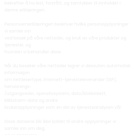
bekrefter å ha lest, forstått, og samtykker til innholdet i
denne erklæringen.
Personvernerklæringen beskriver hvilke personopplysninger
vi samler inn
ved besøk på våre nettsider, og bruk av våre produkter og
tjenester, og
hvordan vi behandler disse.
Når du besøker våre nettsider lagrer vi dessuten automatisk
informasjon
om nettlesertype, Internett-tjenesteleverandør (ISP),
henvisnings-
/utgangssider, operativsystem, dato/klokkeslett,
klikkstrøm-data og andre
brukeropplysninger som en del av tjenesteanalysen vår.
Disse dataene blir ikke koblet til andre opplysninger vi
samler inn om deg,