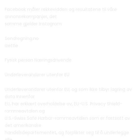
Facebook måler rekkevidden og resultatene til våre
annonsekampanjer, det
samme gjelder Instagram
Sendregning.no
Izettle
Fysisk person Næringsdrivende
Underleverandører utenfor EU
Underleverandører utenfor EU, og som ikke tilbyr lagring av
data innenfor
EU, har erklært overholdelse av, EU-U.S. Privacy Shield-
rammeavtalen og
U.S.-Swiss Safe Harbor-rammeavtalen som er fastsatt av
det amerikanske
handelsdepartementet, og forplikter seg til å underlegge
alle