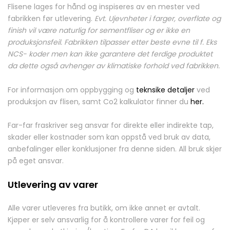
Flisene lages for hånd og inspiseres av en mester ved
fabrikken før utlevering.
Evt. Ujevnheter i farger, overflate og
finish vil være naturlig for sementfliser og er ikke en
produksjonsfeil. Fabrikken tilpasser etter beste evne til f. Eks
NCS- koder men kan ikke garantere det ferdige produktet
da dette også avhenger av klimatiske forhold ved fabrikken.
For informasjon om oppbygging og
teknsike detaljer
ved
produksjon av flisen, samt Co2 kalkulator finner du
her.
Far-far fraskriver seg ansvar for direkte eller indirekte tap,
skader eller kostnader som kan oppstå ved bruk av data,
anbefalinger eller konklusjoner fra denne siden. All bruk skjer
på eget ansvar.
Utlevering av varer
Alle varer utleveres fra butikk, om ikke annet er avtalt.
Kjøper er selv ansvarlig for å kontrollere varer for feil og