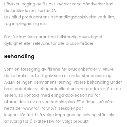
Påvirker legging av flis evt. avtaler med håndverker kan
dette ikke lastes Farfar DA.
Les alltid produsentens behandlingsbeskrivelse vedr. lim,
fug impregnering etc.
Far-far kan ikke garantere fullstendig nøyaktighet,
gyldighet eller relevans for alle bruksområder.
Behandling
Som en forsegling av flisene før bruk anbefaler vi AKEMI,
dette brukes ofte til gulv som er under stor belastning.
AKEMI er ingen permanent løsning. Videre behandling under
bruk, anbefaler vi ellingardcollection sine produkter, Steinfix
serien. Ta kontakt med ellingardcollection.no for
utarbeidelse av en vedlikeholdsplan. FDV finnes på våre
nettsider www.far-far.no/fliseskolen.pdf
Kjøper står fritt til å velge impregnering selv og står selv
ansvarlig for å skaffe FDV for valgt produkt.