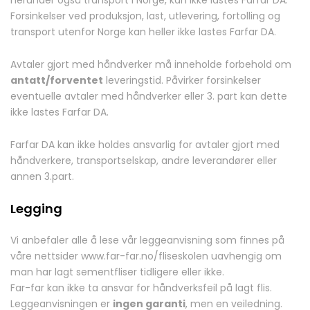
herunder også transport i Norge, kan ikke lastes Farfar DA.
Forsinkelser ved produksjon, last, utlevering, fortolling og
transport utenfor Norge kan heller ikke lastes Farfar DA.
Avtaler gjort med håndverker må inneholde forbehold om
antatt/forventet
leveringstid. Påvirker forsinkelser
eventuelle avtaler med håndverker eller 3. part kan dette
ikke lastes Farfar DA.
Farfar DA kan ikke holdes ansvarlig for avtaler gjort med
håndverkere, transportselskap, andre leverandører eller
annen 3.part.
Legging
Vi anbefaler alle å lese vår leggeanvisning som finnes på
våre nettsider www.far-far.no/fliseskolen uavhengig om
man har lagt sementfliser tidligere eller ikke.
Far-far kan ikke ta ansvar for håndverksfeil på lagt flis.
Leggeanvisningen er
ingen garanti
, men en veiledning.