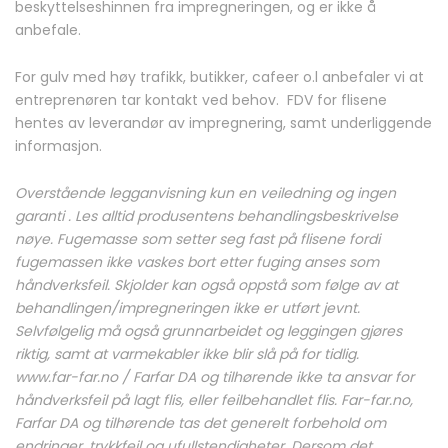
beskyttelseshinnen fra impregneringen, og
er ikke å
anbefale
.
For gulv med høy trafikk, butikker, cafeer o.l anbefaler vi at
entreprenøren tar kontakt ved behov. FDV for flisene
hentes av leverandør av impregnering, samt underliggende
informasjon.
Overstående legganvisning kun en veiledning og ingen
garanti . Les alltid produsentens behandlingsbeskrivelse
nøye. Fugemasse som setter seg fast på flisene fordi
fugemassen ikke vaskes bort etter fuging anses som
håndverksfeil. Skjolder kan også oppstå som følge av at
behandlingen/impregneringen ikke er utført jevnt.
Selvfølgelig må også grunnarbeidet og leggingen gjøres
riktig, samt at varmekabler ikke blir slå på for tidlig.
www.far-far.no / Farfar DA og tilhørende ikke ta ansvar for
håndverksfeil på lagt flis, eller feilbehandlet flis. Far-far.no,
Farfar DA og tilhørende tas det generelt forbehold om
endringer, trykkfeil og ufullstendigheter. Dersom det