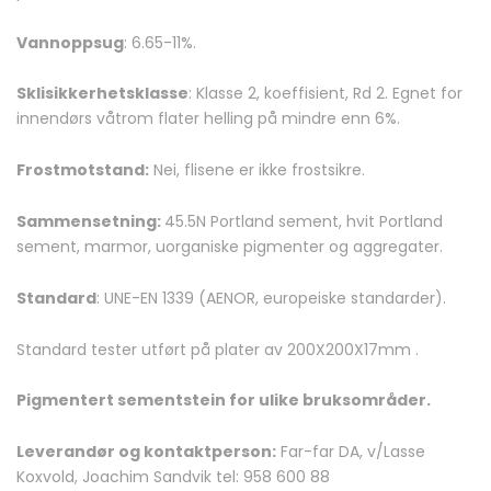
Vannoppsug
: 6.65-11%.
Sklisikkerhetsklasse
: Klasse 2, koeffisient, Rd 2. Egnet for
innendørs våtrom flater helling på mindre enn 6%.
Frostmotstand:
Nei, flisene er ikke frostsikre.
Sammensetning:
45.5N Portland sement, hvit Portland
sement, marmor, uorganiske pigmenter og aggregater.
Standard
: UNE-EN 1339 (AENOR, europeiske standarder).
Standard tester utført på plater av 200X200X17mm .
Pigmentert sementstein for ulike bruksområder.
Leverandør og kontaktperson:
Far-far DA, v/Lasse
Koxvold, Joachim Sandvik tel: 958 600 88