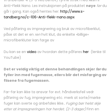
Vi anbefaler 4 (5-6 ved behov) tynne strøk med Akemi
Anti-Flekk Nano. Les instruksjonen på produktet
nøye
før
du
går i gang. Kan også hentes her:
http://www.s-
tandberg.no/c-106-Anti-flekk-nano.aspx
Ved påføring av impregnering og bruk av microfiberklut,
påse at det er en
ren
hvit klut, da enkelte «billige»
microfiberkluter kan farge av
Du kan se en
video
av hvordan dette påføres
her
(lenke til
YouTube)
Det er veldig viktig at denne behandlingen skjer
før
du
fyller inn med fugemasse
, ellers blir det misfarging av
flisene fra fugemassen.
Far-far kan ikke ta ansvar for evt. håndverksfeil vedr
påføring av fug, impregnering etc. merk at sorte/mørke
fuger kan sverte og anbefales ikke.
. Fuging bør helst skje
etter at impregneringen har herdet. (2-3 dager)
Finn en