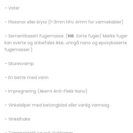
– Vater
– Flisesnor eller kryss (1-3mm hhv 4mm for varmekabler)
– Sementbasert Fugemasse. (
NB
. Sorte fuger/ Mørke fuger
kan sverte og anbefales ikke, unngå nano og epoxybaserte
fugemasser.)
– Skuresvamp
– En bøtte med vann
– Impregnering (Akemi Anti-Flekk Nano)
– Vinkelsliper med betongblad eller vanlig vannsag .
– Vinkelhake
– Tommestokk og evt. loddesnor