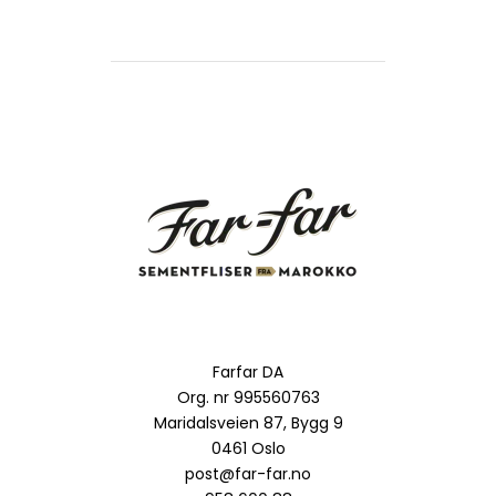
Farfar DA
Org. nr 995560763
Maridalsveien 87, Bygg 9
0461 Oslo
post@far-far.no