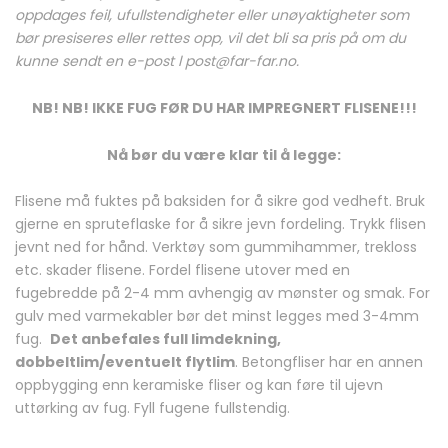
oppdages feil, ufullstendigheter eller unøyaktigheter som
bør presiseres eller rettes opp, vil det bli sa pris på om du
kunne sendt en e-post l post@far-far.no.
NB! NB! IKKE FUG FØR DU HAR IMPREGNERT FLISENE!!!
Nå bør du være klar til å legge:
Flisene må fuktes på baksiden for å sikre god vedheft. Bruk
gjerne en spruteflaske for å sikre jevn fordeling. Trykk flisen
jevnt ned for hånd. Verktøy som gummihammer, trekloss
etc. skader flisene. Fordel flisene utover med en
fugebredde på 2-4 mm avhengig av mønster og smak. For
gulv med varmekabler bør det minst legges med 3-4mm
fug.
Det anbefales full limdekning,
dobbeltlim/eventuelt flytlim
. Betongfliser har en annen
oppbygging enn keramiske fliser og kan føre til ujevn
uttørking av fug. Fyll fugene fullstendig.