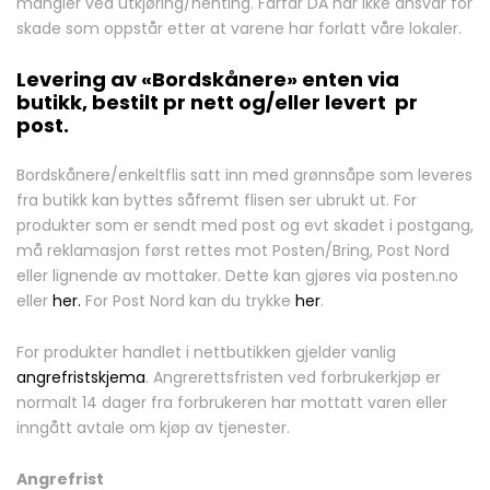
mangler ved utkjøring/henting. Farfar DA har ikke ansvar for
skade som oppstår etter at varene har forlatt våre lokaler.
Levering av «Bordskånere» enten via
butikk, bestilt pr nett og/eller levert pr
post.
Bordskånere/enkeltflis satt inn med grønnsåpe som leveres
fra butikk kan byttes såfremt flisen ser ubrukt ut. For
produkter som er sendt med post og evt skadet i postgang,
må reklamasjon først rettes mot Posten/Bring, Post Nord
eller lignende av mottaker. Dette kan gjøres via posten.no
eller
her.
For Post Nord kan du trykke
her
.
For produkter handlet i nettbutikken gjelder vanlig
angrefristskjema
. Angrerettsfristen ved forbrukerkjøp er
normalt 14 dager fra forbrukeren har mottatt varen eller
inngått avtale om kjøp av tjenester.
Angrefrist