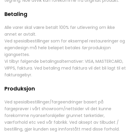
tegning. Noe avvik kan forekomme fra originalt produkt.
Betaling
Alle varer skal være betalt 100% før utlevering om ikke
annet er avtalt.
Ved spesialbestillinger som for eksempel restaureringer og
egendesign må hele beløpet betales
før
produksjon
igangsettes.
Vi tilbyr følgende betalingsalternativer: VISA, MASTERCARD,
VIPPS, faktura. Ved betaling med faktura vil det bli lagt til et
fakturagebyr.
Produksjon
Ved spesialbestillinger/fargeendringer basert på
fargeprøver i vårt showroom/nettsider vil det kunne
forekomme nyanseforskjeller grunnet tørketider,
værforhold etc ved vår fabrikk. Ved aksept av tilbudet /
bestilling, gjør kunden seg innforstått med disse forhold.