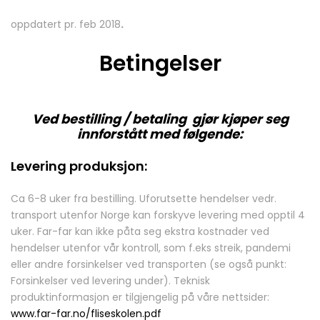
oppdatert pr. feb 2018
.
Betingelser
Ved bestilling / betaling gjør kjøper seg
innforstått med følgende:
Levering produksjon:
Ca 6-8 uker fra bestilling. Uforutsette hendelser vedr.
transport utenfor Norge kan forskyve levering med opptil 4
uker. Far-far kan ikke påta seg ekstra kostnader ved
hendelser utenfor vår kontroll, som f.eks streik, pandemi
eller andre forsinkelser ved transporten (se også punkt:
Forsinkelser ved levering under). Teknisk
produktinformasjon er tilgjengelig på våre nettsider:
www.far-far.no/fliseskolen.pdf