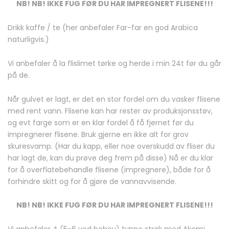
NB! NB! IKKE FUG FØR DU HAR IMPREGNERT FLISENE!!!
Drikk kaffe / te (her anbefaler Far-far en god Arabica
naturligvis.)
Vi anbefaler å la flislimet tørke og herde i min 24t før du går
på de.
Når gulvet er lagt, er det en stor fordel om du vasker flisene
med rent vann. Flisene kan har rester av produksjonsstøv,
og evt farge som er en klar fordel å få fjernet før du
impregnerer flisene. Bruk gjerne en ikke alt for grov
skuresvamp. (Har du kapp, eller noe overskudd av fliser du
har lagt de, kan du prøve deg frem på disse) Nå er du klar
for å overflatebehandle flisene (impregnere), både for å
forhindre skitt og for å gjøre de vannavvisende.
NB! NB! IKKE FUG FØR DU HAR IMPREGNERT FLISENE!!!