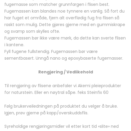
fugemasse som matcher grunnfargen i flisen best.
Fugemassen kan blandes noe tynnere en vanlig. Så fort du
har fuget et område, fjern alt overflødig fug fra flisen så
raskt som mulig. Dette gjøres gjerne med en gummiskrape
og svamp som skylles ofte.
Fugemassen bør ikke være mørk, da dette kan sverte flisen
i kantene.
Fyll fugene fullstendig. Fugemassen bør være
sementbasert. Unngå nano og epoxybaserte fugemasser.
Rengjøring / Vedlikehold
Til rengjøring av flisene anbefaler vi Akemi pleieprodukter
for naturstein. Eller en nøytral såpe. feks Steinfix 60
Følg brukerveiledningen på produktet du velger å bruke.
Igjen, prøv gjerne på kapp/overskuddsflis.
Syreholdige rengjøringsmidler vil etter kort tid «slite» ned