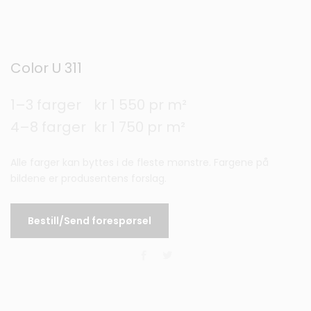
Color U 311
1–3 farger
kr 1 550 pr m²
4–8 farger
kr 1 750 pr m²
Alle farger kan byttes i de fleste mønstre. Fargene på
bildene er produsentens forslag.
Bestill/Send forespørsel