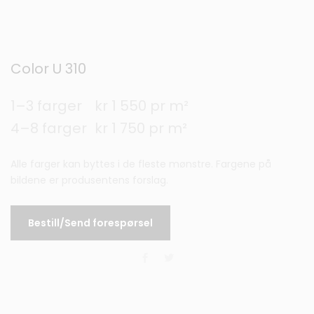
Color U 310
1–3 farger
kr 1 550 pr m²
4–8 farger
kr 1 750 pr m²
Alle farger kan byttes i de fleste mønstre. Fargene på
bildene er produsentens forslag.
Bestill/Send forespørsel