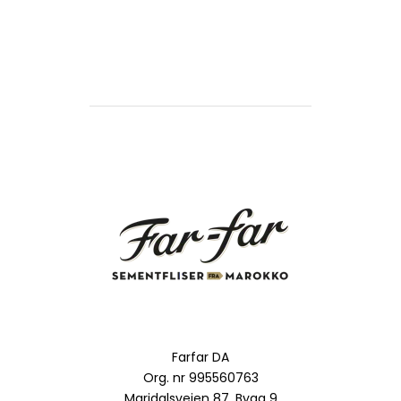
Farfar DA
Org. nr 995560763
Maridalsveien 87, Bygg 9