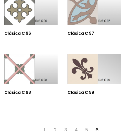
Clásica C 96
Clásica C 97
Clásica C 98
Clásica C 99
1
2
3
4
5
6