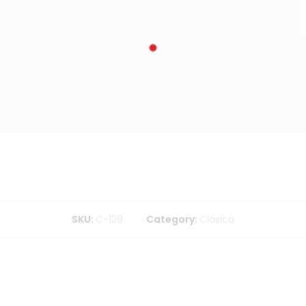
SKU:
C-129
Category:
Clásica