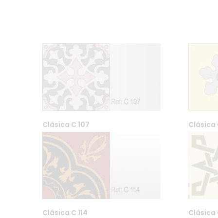
Clásica C 107
Clásica 
Farfar DA Org. nr 99556076
Maridalsveien 87, Bygg 9 04
post@far-far.no 958 600 8
Clásica C 114
Clásica