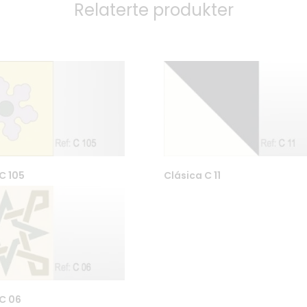
Relaterte produkter
C 105
Clásica C 11
3
Kontakt oss / Åpningstider
61 Oslo
Fliseskolen
8
Betingelser
Personvern
Tekniske detaljer og Co2-
 C 06
kalkulator