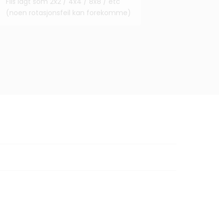
Flis lagt som 2x2 / 4x4 / 8x8 / etc
(noen rotasjonsfeil kan forekomme)