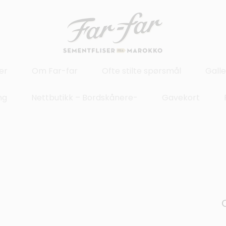
er
Om Far-far
Ofte stilte spørsmål
Galle
ng
Nettbutikk – Bordskånere-
Gavekort