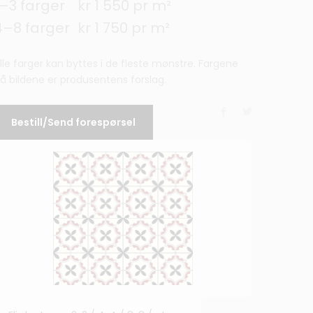
1–3 farger
kr 1 550 pr m²
4–8 farger
kr 1 750 pr m²
lle farger kan byttes i de fleste mønstre. Fargene
å bildene er produsentens forslag.
Bestill/Send forespørsel