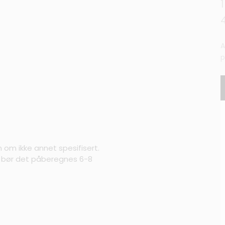
A
p
m om ikke annet spesifisert.
s bør det påberegnes 6-8