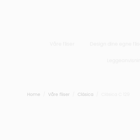
Våre fliser
Design dine egne flis
Leggeanvisni
Home
Våre fliser
Clásica
Clásica C 129