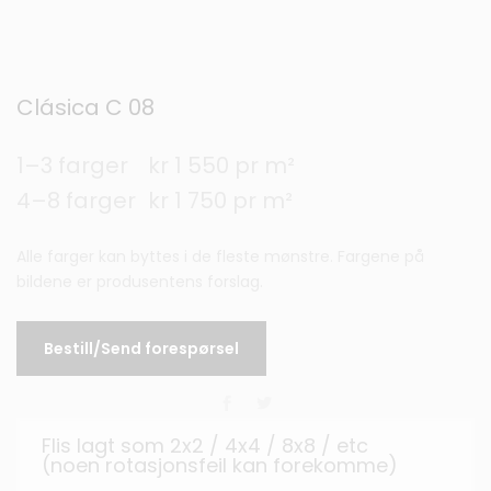
Clásica C 08
1–3 farger
kr 1 550 pr m²
4–8 farger
kr 1 750 pr m²
Alle farger kan byttes i de fleste mønstre. Fargene på
bildene er produsentens forslag.
Bestill/Send forespørsel
Flis lagt som 2x2 / 4x4 / 8x8 / etc
(noen rotasjonsfeil kan forekomme)