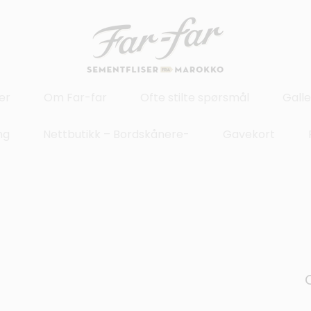
er
Om Far-far
Ofte stilte spørsmål
Galle
ng
Nettbutikk – Bordskånere-
Gavekort