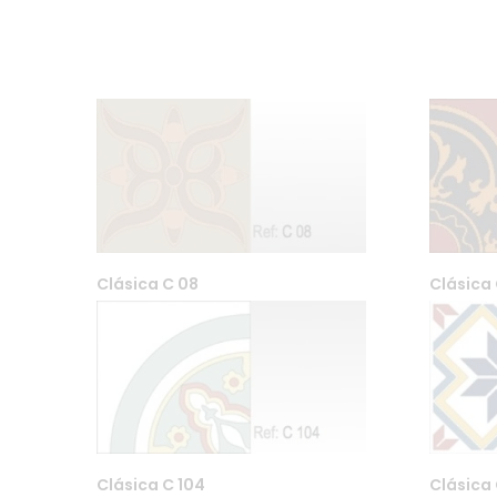
Clásica C 08
Clásica 
Farfar DA Org. nr 99556076
Maridalsveien 87, Bygg 9 04
post@far-far.no 958 600 8
Clásica C 104
Clásica 