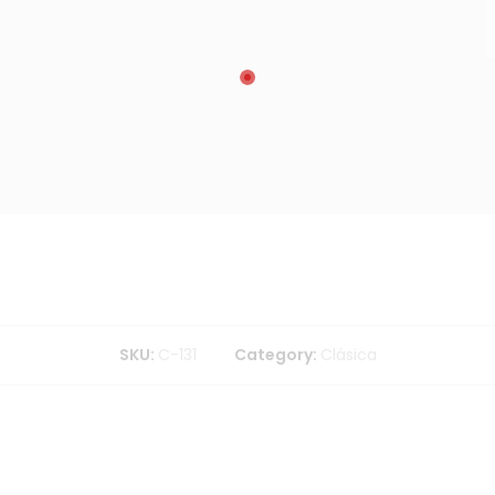
SKU:
C-131
Category:
Clásica