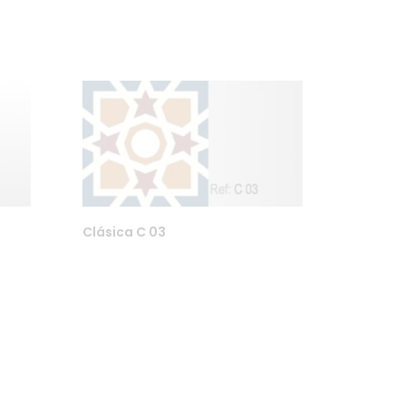
Clásica C 03
Finn oss på Instagram eller Facebook