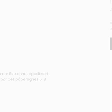
A
p
m om ikke annet spesifisert.
s bør det påberegnes 6-8