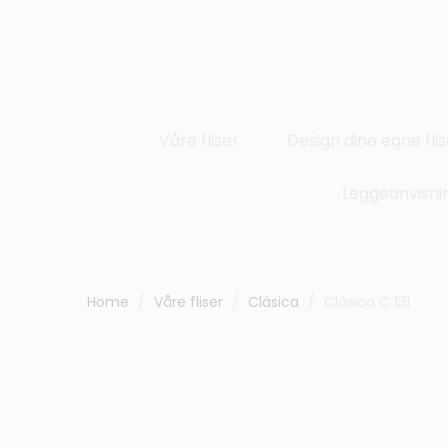
Våre fliser
Design dine egne flis
Leggeanvisni
Home
Våre fliser
Clásica
Clásica C 131