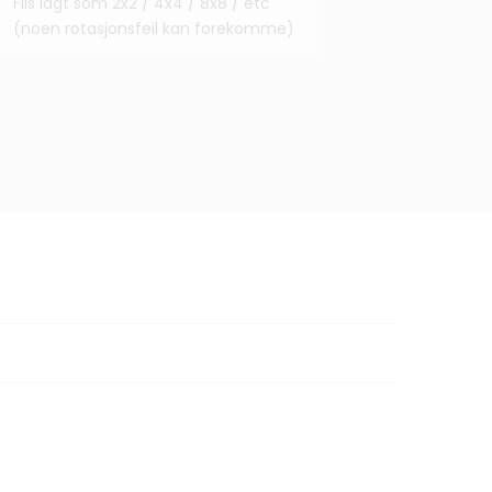
Flis lagt som 2x2 / 4x4 / 8x8 / etc
(noen rotasjonsfeil kan forekomme)