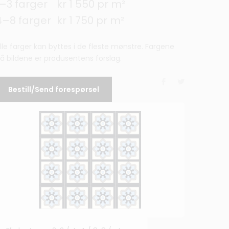
1–3 farger
kr 1 550 pr m²
4–8 farger
kr 1 750 pr m²
lle farger kan byttes i de fleste mønstre. Fargene
å bildene er produsentens forslag.
Bestill/Send forespørsel