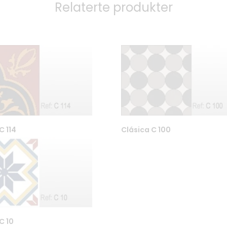
Relaterte produkter
C 114
Clásica C 100
3
Kontakt oss / Åpningstider
61 Oslo
Fliseskolen
8
Betingelser
Personvern
Tekniske detaljer og Co2-
C 10
kalkulator