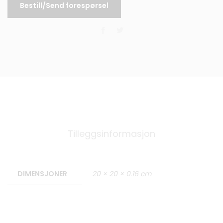
Bestill/Send forespørsel
Tilleggsinformasjon
DIMENSJONER
20 × 20 × 0.16 cm