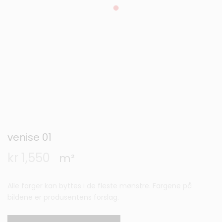
venise 01
kr
1,550
m²
Alle farger kan byttes i de fleste mønstre. Fargene på
bildene er produsentens forslag.