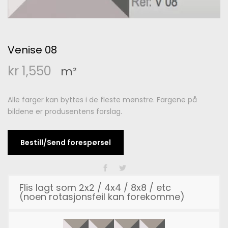
Venise 08
kr
1,550
m²
Alle farger kan byttes i de fleste mønstre. Fargene på
bildene er produsentens forslag.
Bestill/Send forespørsel
Flis lagt som 2x2 / 4x4 / 8x8 / etc
(noen rotasjonsfeil kan forekomme)