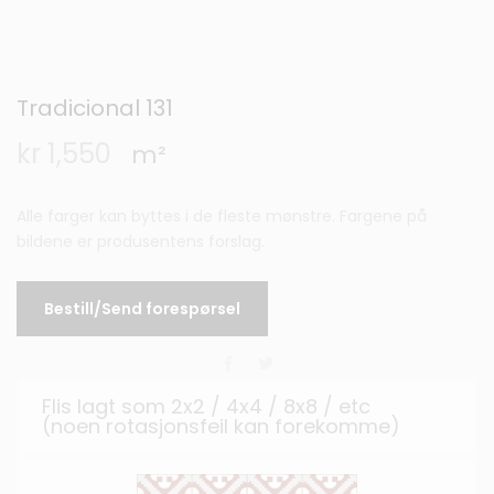
Tradicional 131
kr
1,550
m²
Alle farger kan byttes i de fleste mønstre. Fargene på
bildene er produsentens forslag.
Bestill/Send forespørsel
Flis lagt som 2x2 / 4x4 / 8x8 / etc
(noen rotasjonsfeil kan forekomme)