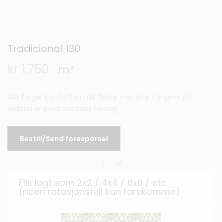
Tradicional 130
kr
1,750
m²
Alle farger kan byttes i de fleste mønstre. Fargene på
bildene er produsentens forslag.
Bestill/Send forespørsel
Flis lagt som 2x2 / 4x4 / 8x8 / etc
(noen rotasjonsfeil kan forekomme)