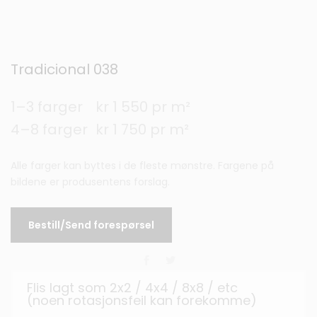
Tradicional 038
1–3 farger
kr 1 550 pr m²
4–8 farger
kr 1 750 pr m²
Alle farger kan byttes i de fleste mønstre. Fargene på
bildene er produsentens forslag.
Bestill/Send forespørsel
Flis lagt som 2x2 / 4x4 / 8x8 / etc
(noen rotasjonsfeil kan forekomme)