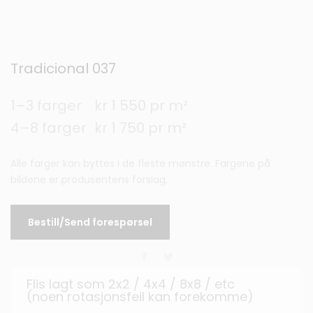
Tradicional 037
1–3 farger
kr 1 550 pr m²
4–8 farger
kr 1 750 pr m²
Alle farger kan byttes i de fleste mønstre. Fargene på
bildene er produsentens forslag.
Bestill/Send forespørsel
Flis lagt som 2x2 / 4x4 / 8x8 / etc
(noen rotasjonsfeil kan forekomme)