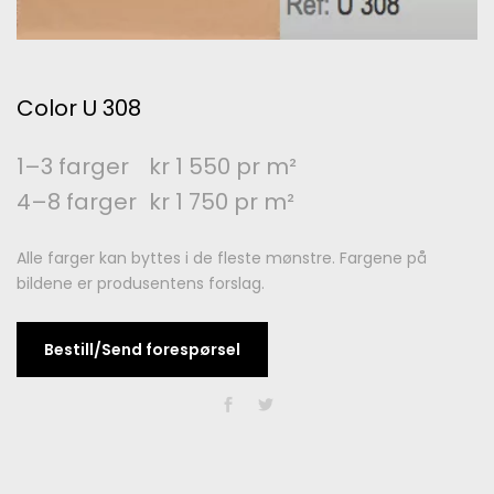
Color U 308
1–3 farger
kr 1 550 pr m²
4–8 farger
kr 1 750 pr m²
Alle farger kan byttes i de fleste mønstre. Fargene på
bildene er produsentens forslag.
Bestill/Send forespørsel