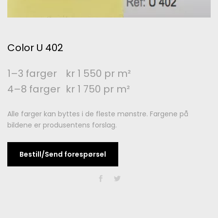
Color U 402
1–3 farger
kr 1 550 pr m²
4–8 farger
kr 1 750 pr m²
Alle farger kan byttes i de fleste mønstre. Fargene på
bildene er produsentens forslag.
Bestill/Send forespørsel