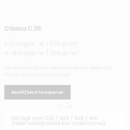
Clásica C 26
1–3 farger
kr 1 550 pr m²
4–8 farger
kr 1 750 pr m²
Alle farger kan byttes i de fleste mønstre. Fargene på
bildene er produsentens forslag.
Bestill/Send forespørsel
Flis lagt som 2x2 / 4x4 / 8x8 / etc
(noen rotasjonsfeil kan forekomme)