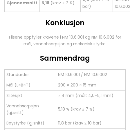
Gjennomsnitt
5,18
(krav ≤ 7 %)
bar)
10.6.00
Konklusjon
Flisene oppfyller kravene i NM 10.6.001 og NM 10.6.002 for
mål, vannabsorpsjon og mekanisk styrke.
Sammendrag
Standarder
NM 10.6.001 / NM 10.6.002
Mål (L×B×T)
200 × 200 × 15 mm
Slitesjikt
≥ 4 mm (målt 4,0–5,1 mm)
Vannabsorpsjon
5,18 % (krav ≤ 7 %)
(gj.snitt)
Bøystyrke (gj.snitt)
11,8 bar (krav ≥ 10 bar)