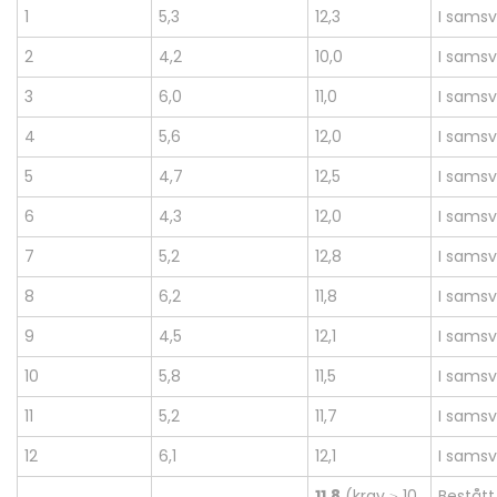
1
5,3
12,3
I samsv
2
4,2
10,0
I samsv
3
6,0
11,0
I samsv
4
5,6
12,0
I samsv
5
4,7
12,5
I samsv
6
4,3
12,0
I samsv
7
5,2
12,8
I samsv
8
6,2
11,8
I samsv
9
4,5
12,1
I samsv
10
5,8
11,5
I samsv
11
5,2
11,7
I samsv
12
6,1
12,1
I samsv
11,8
(krav ≥ 10
Bestått