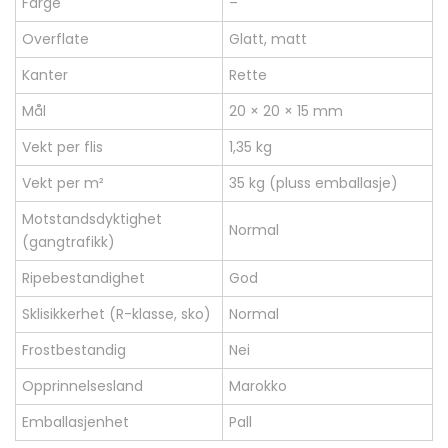
Farge
–
Overflate
Glatt, matt
Kanter
Rette
Mål
20 × 20 × 15 mm
Vekt per flis
1,35 kg
Vekt per m²
35 kg (pluss emballasje)
Motstandsdyktighet
Normal
(gangtrafikk)
Ripebestandighet
God
Sklisikkerhet (R-klasse, sko)
Normal
Frostbestandig
Nei
Opprinnelsesland
Marokko
Emballasjenhet
Pall