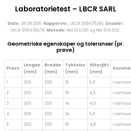
Laboratorietest – LBCR SARL
Dato:
26.08.2015.
Rapportnr.:
LBCR 3059/15/BS.
Dossier:
LBCR 0064/BS/15.
Metode:
NM 10.6.001 og NM 10.6.002.
Geometriske egenskaper og toleranser (pr.
prøve)
Lengde
Bredde
Tykkelse
Slitesjikt
Prøve
Komme
(mm)
(mm)
(mm)
(mm)
1
200
200
15
5,0
I samsva
2
200
200
16
4,5
I samsva
3
200
200
14
4,0
I samsva
4
200
200
14
5,0
I samsva
5
200
200
16
4,8
I samsva