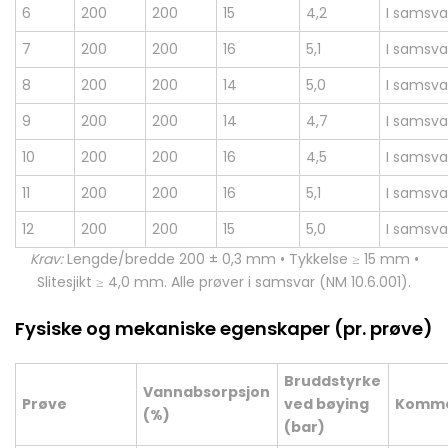
6
200
200
15
4,2
I samsva
7
200
200
16
5,1
I samsva
8
200
200
14
5,0
I samsva
9
200
200
14
4,7
I samsva
10
200
200
16
4,5
I samsva
11
200
200
16
5,1
I samsva
12
200
200
15
5,0
I samsva
Krav:
Lengde/bredde 200 ± 0,3 mm • Tykkelse ≥ 15 mm •
Slitesjikt ≥ 4,0 mm. Alle prøver i samsvar (NM 10.6.001).
Fysiske og mekaniske egenskaper (pr. prøve)
Bruddstyrke
Vannabsorpsjon
Prøve
ved bøying
Komme
(%)
(bar)