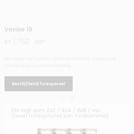
Venise 19
kr
1,750
m²
Alle farger kan byttes i de fleste mønstre. Fargene på
bildene er produsentens forslag.
Bestill/Send forespørsel
Flis lagt som 2x2 / 4x4 / 8x8 / etc
(noen rotasjonsfeil kan forekomme)