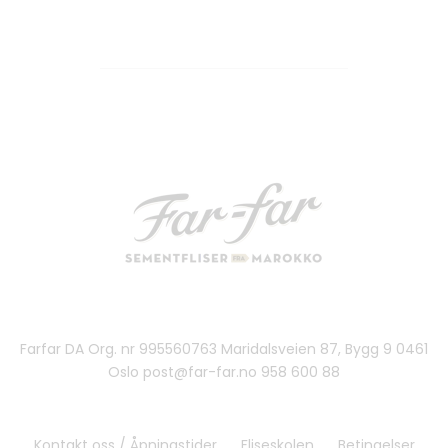
Farfar DA Org. nr 995560763 Maridalsveien 87, Bygg 9 0461
Oslo post@far-far.no 958 600 88
Kontakt oss / Åpningstider
Fliseskolen
Betingelser