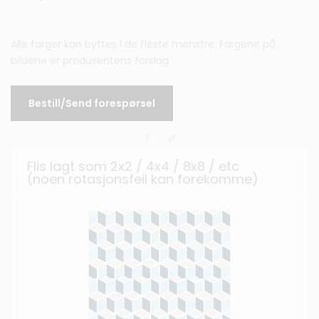
Alle farger kan byttes i de fleste mønstre. Fargene på
bildene er produsentens forslag.
Bestill/Send forespørsel
Flis lagt som 2x2 / 4x4 / 8x8 / etc
(noen rotasjonsfeil kan forekomme)