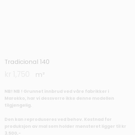
Tradicional 140
kr
1,750
m²
NB! NB ! Grunnet innbrud ved våre fabrikker i
Marokko, har vi dessverre ikke denne modellen
tilgjengelig.
Den kan reproduseres ved behov. Kostnad for
produksjon av mal som holder mønsteret ligger til kr
3.500,-