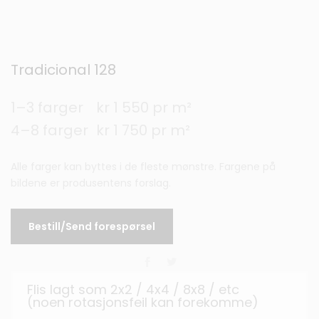
Tradicional 128
1–3 farger
kr 1 550 pr m²
4–8 farger
kr 1 750 pr m²
Alle farger kan byttes i de fleste mønstre. Fargene på
bildene er produsentens forslag.
Bestill/Send forespørsel
Flis lagt som 2x2 / 4x4 / 8x8 / etc
(noen rotasjonsfeil kan forekomme)