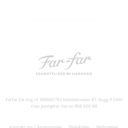
Farfar DA Org. nr 995560763 Maridalsveien 87, Bygg 9 0461
Oslo post@far-far.no 958 600 88
Kontakt oss / Åpningstider
Fliseskolen
Betingelser