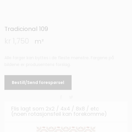
Tradicional 109
kr
1,750
m²
Alle farger kan byttes i de fleste mønstre. Fargene på
bildene er produsentens forslag.
Bestill/Send forespørsel
Flis lagt som 2x2 / 4x4 / 8x8 / etc
(noen rotasjonsfeil kan forekomme)