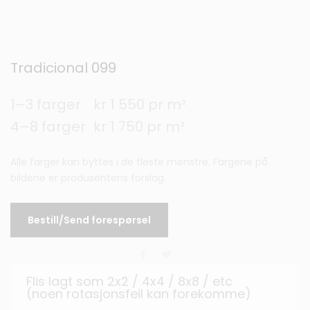
Tradicional 099
1–3 farger
kr 1 550 pr m²
4–8 farger
kr 1 750 pr m²
Alle farger kan byttes i de fleste mønstre. Fargene på
bildene er produsentens forslag.
Bestill/Send forespørsel
Flis lagt som 2x2 / 4x4 / 8x8 / etc
(noen rotasjonsfeil kan forekomme)