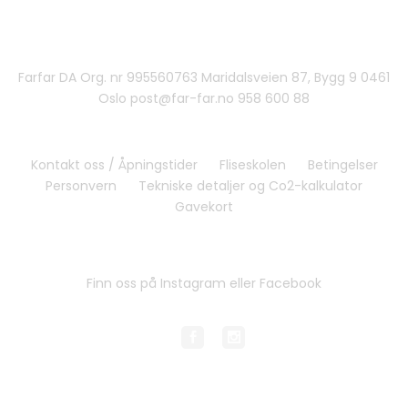
Farfar DA Org. nr 995560763 Maridalsveien 87, Bygg 9 0461
Oslo post@far-far.no 958 600 88
Kontakt oss / Åpningstider
Fliseskolen
Betingelser
Personvern
Tekniske detaljer og Co2-kalkulator
Gavekort
Finn oss på Instagram eller Facebook