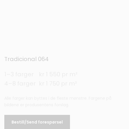
Tradicional 064
1–3 farger
kr 1 550 pr m²
4–8 farger
kr 1 750 pr m²
Alle farger kan byttes i de fleste mønstre. Fargene på
bildene er produsentens forslag.
Bestill/Send forespørsel