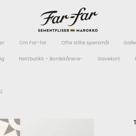
er
Om Far-far
Ofte stilte spørsmål
Galle
ng
Nettbutikk – Bordskånere-
Gavekort
52