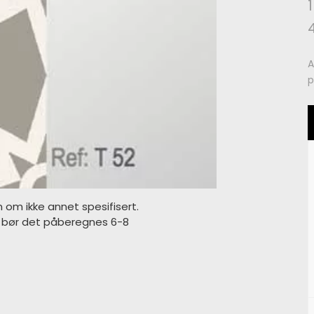
A
p
m om ikke annet spesifisert.
s bør det påberegnes 6-8