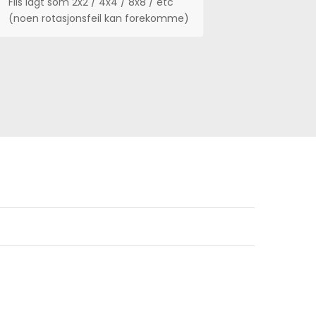
Flis lagt som 2x2 / 4x4 / 8x8 / etc
(noen rotasjonsfeil kan forekomme)