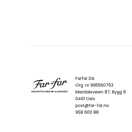
Farfar DA
Org. nr 995560763
Maridalsveien 87, Bygg 9
0461 Oslo
post@far-far.no
958 600 88