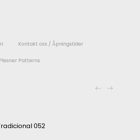
ri
Kontakt oss / Åpningstider
Plesner Patterns
Tradicional 052