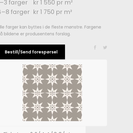
1–3 farger
kr 1 550 pr m²
4–8 farger
kr 1 750 pr m²
lle farger kan byttes i de fleste mønstre. Fargene
å bildene er produsentens forslag.
Bestill/Send forespørsel