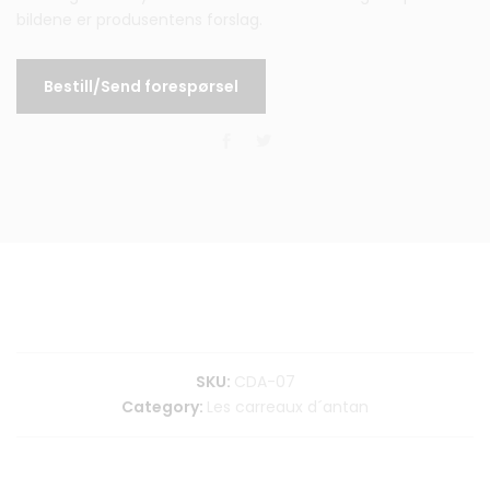
bildene er produsentens forslag.
Bestill/Send forespørsel
SKU:
CDA-07
Category:
Les carreaux d´antan