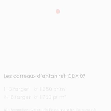
Les carreaux d´antan ref: CDA 07
1–3 farger
kr 1 550 pr m²
4–8 farger
kr 1 750 pr m²
Alle farger kan byttes i de fleste mønstre. Fargene på