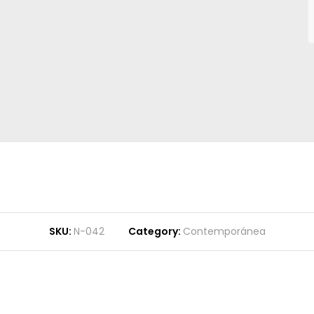
SKU:
N-042
Category:
Contemporánea