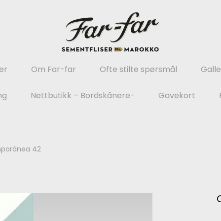
er
Om Far-far
Ofte stilte spørsmål
Galle
ng
Nettbutikk – Bordskånere-
Gavekort
poránea 42