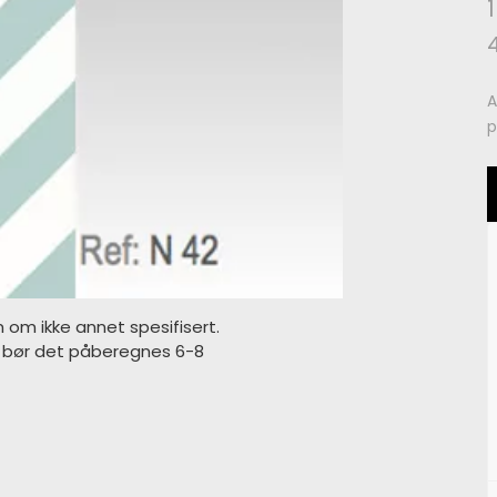
A
p
m om ikke annet spesifisert.
s bør det påberegnes 6-8