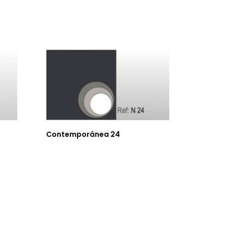
Contemporánea 24
Contem