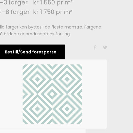
1–3 farger
kr 1 550 pr m²
4–8 farger
kr 1 750 pr m²
lle farger kan byttes i de fleste mønstre. Fargene
å bildene er produsentens forslag.
Bestill/Send forespørsel