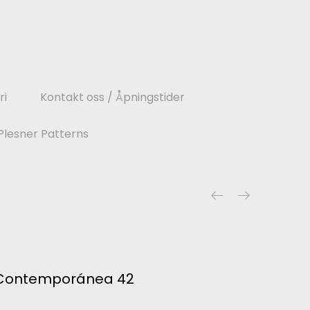
ri
Kontakt oss / Åpningstider
Plesner Patterns
Contemporánea 42