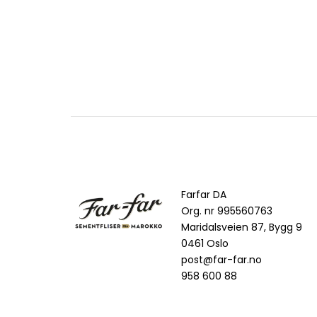
Farfar DA
Org. nr 995560763
Maridalsveien 87, Bygg 9
0461 Oslo
post@far-far.no
958 600 88