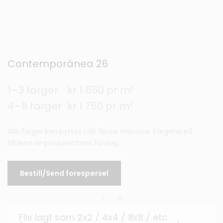
Contemporánea 26
1–3 farger
kr 1 550 pr m²
4–8 farger
kr 1 750 pr m²
Alle farger kan byttes i de fleste mønstre. Fargene på
bildene er produsentens forslag.
Bestill/Send forespørsel
Flis lagt som 2x2 / 4x4 / 8x8 / etc