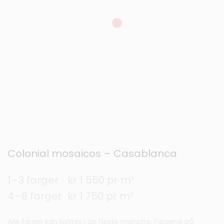
Colonial mosaicos – Casablanca
1–3 farger
kr 1 550 pr m²
4–8 farger
kr 1 750 pr m²
Alle farger kan byttes i de fleste mønstre. Fargene på