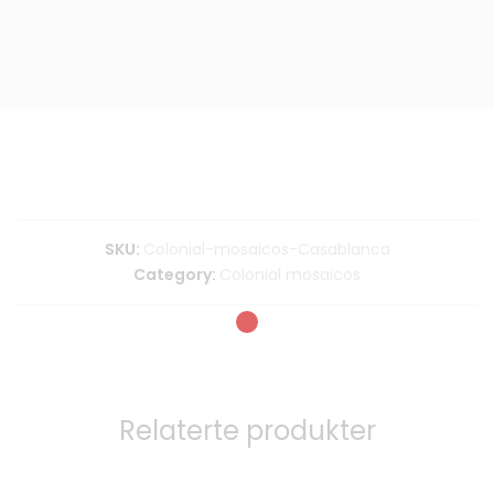
SKU:
Colonial-mosaicos-Casablanca
Category:
Colonial mosaicos
Relaterte produkter