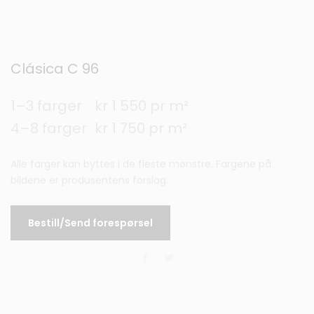
Clásica C 96
1–3 farger
kr 1 550 pr m²
4–8 farger
kr 1 750 pr m²
Alle farger kan byttes i de fleste mønstre. Fargene på
bildene er produsentens forslag.
Bestill/Send forespørsel