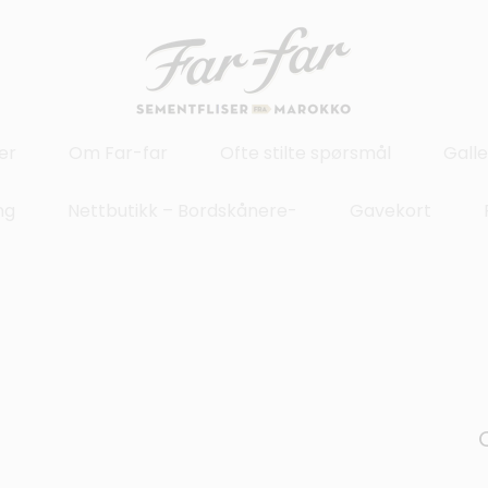
er
Om Far-far
Ofte stilte spørsmål
Galle
ng
Nettbutikk – Bordskånere-
Gavekort