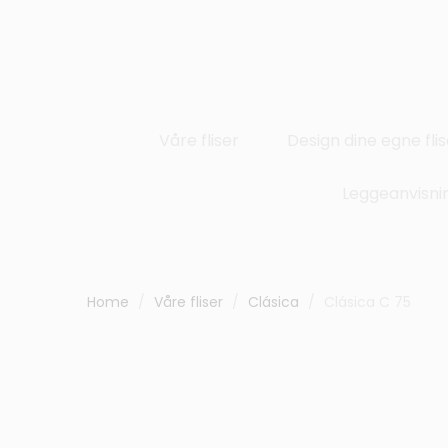
Våre fliser
Design dine egne flis
Leggeanvisni
Home
Våre fliser
Clásica
Clásica C 75