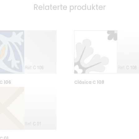
Relaterte produkter
C 106
Clásica C 108
3
Kontakt oss / Åpningstider
61 Oslo
Fliseskolen
8
Betingelser
Personvern
Tekniske detaljer og Co2-
C 01