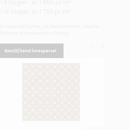
1–3 farger
kr 1 550 pr m²
4–8 farger
kr 1 750 pr m²
lle farger kan byttes i de fleste mønstre. Fargene
å bildene er produsentens forslag.
Bestill/Send forespørsel