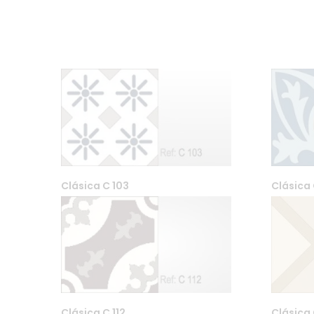
Clásica C 103
Clásica 
Farfar DA Org. nr 99556076
Maridalsveien 87, Bygg 9 04
post@far-far.no 958 600 8
Clásica C 112
Clásica 