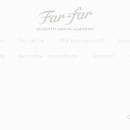
er
Om Far-far
Ofte stilte spørsmål
Galle
ng
Nettbutikk – Bordskånere-
Gavekort