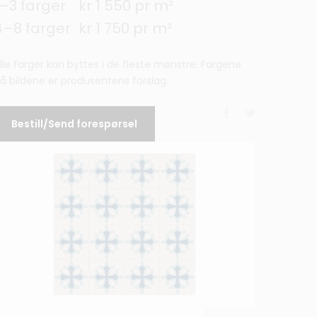
1–3 farger
kr 1 550 pr m²
4–8 farger
kr 1 750 pr m²
lle farger kan byttes i de fleste mønstre. Fargene
å bildene er produsentens forslag.
Bestill/Send forespørsel