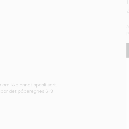
A
p
m om ikke annet spesifisert.
s bør det påberegnes 6-8