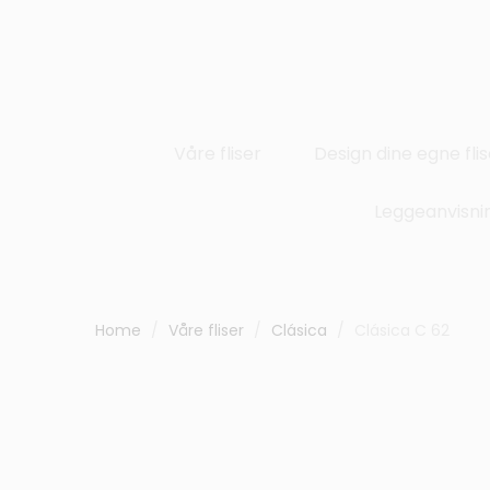
Våre fliser
Design dine egne flis
Leggeanvisni
Home
Våre fliser
Clásica
Clásica C 62