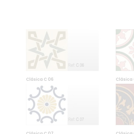
Clásica C 06
Clásica 
Farfar DA Org. nr 99556076
Maridalsveien 87, Bygg 9 04
post@far-far.no 958 600 8
Clásica C 07
Clásica 