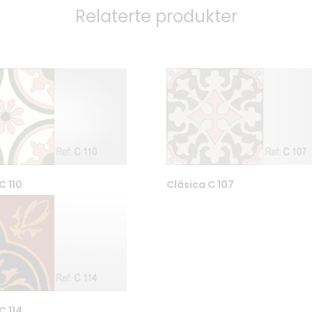
Relaterte produkter
C 110
Clásica C 107
3
Kontakt oss / Åpningstider
61 Oslo
Fliseskolen
8
Betingelser
Personvern
Tekniske detaljer og Co2-
C 114