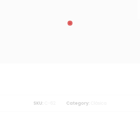
SKU:
C-62
Category:
Clásica