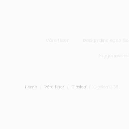
Våre fliser
Design dine egne flis
Leggeanvisni
Home
Våre fliser
Clásica
Clásica C 36