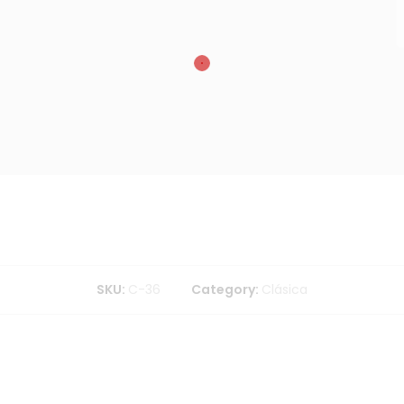
SKU:
C-36
Category:
Clásica