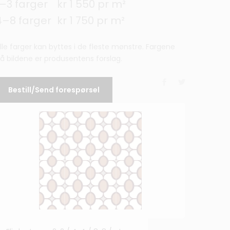
1–3 farger
kr 1 550 pr m²
4–8 farger
kr 1 750 pr m²
lle farger kan byttes i de fleste mønstre. Fargene
å bildene er produsentens forslag.
Bestill/Send forespørsel