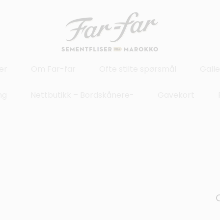
er
Om Far-far
Ofte stilte spørsmål
Galle
ng
Nettbutikk – Bordskånere-
Gavekort