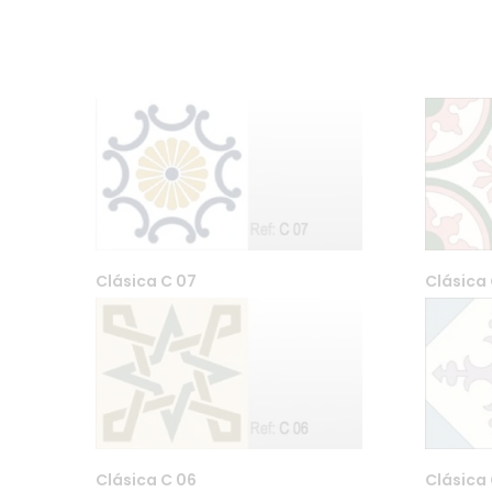
Clásica C 07
Clásica 
Farfar DA Org. nr 99556076
Maridalsveien 87, Bygg 9 04
post@far-far.no 958 600 8
Clásica C 06
Clásica 