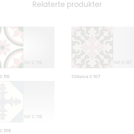
Relaterte produkter
C 110
Clásica C 107
3
Kontakt oss / Åpningstider
61 Oslo
Fliseskolen
8
Betingelser
Personvern
Tekniske detaljer og Co2-
C 109
kalkulator