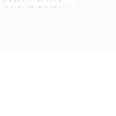
Flis lagt som 2x2 / 4x4 / 8x8 / etc
(noen rotasjonsfeil kan forekomme)