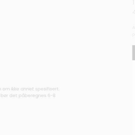
A
p
m om ikke annet spesifisert.
s bør det påberegnes 6-8