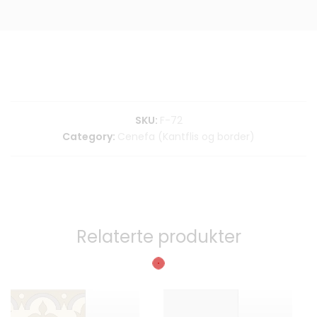
SKU:
F-72
Category:
Cenefa (Kantflis og border)
Relaterte produkter