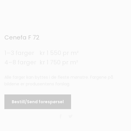
Cenefa F 72
1–3 farger
kr 1 550 pr m²
4–8 farger
kr 1 750 pr m²
Alle farger kan byttes i de fleste mønstre. Fargene på
bildene er produsentens forslag.
Bestill/Send forespørsel