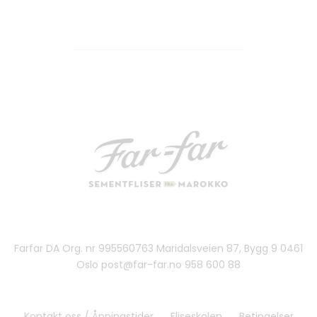
Farfar DA Org. nr 995560763 Maridalsveien 87, Bygg 9 0461
Oslo post@far-far.no 958 600 88
Kontakt oss / Åpningstider
Fliseskolen
Betingelser