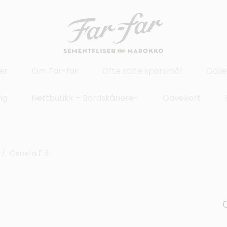
er
Om Far-far
Ofte stilte spørsmål
Galle
ng
Nettbutikk – Bordskånere-
Gavekort
Cenefa F 61