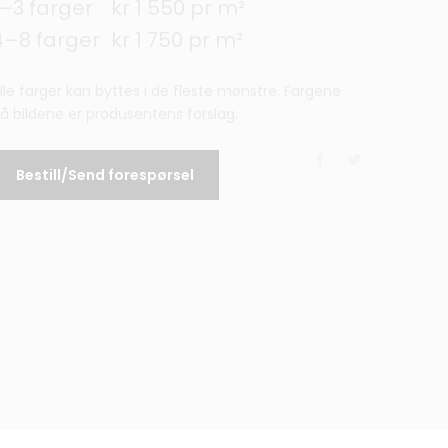
1–3 farger
kr 1 550 pr m²
4–8 farger
kr 1 750 pr m²
lle farger kan byttes i de fleste mønstre. Fargene
å bildene er produsentens forslag.
Bestill/Send forespørsel