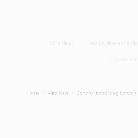
Våre fliser
Design dine egne flis
Leggeanvisni
Home
Våre fliser
Cenefa (Kantflis og border)