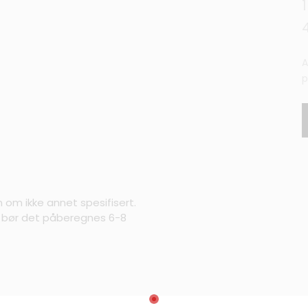
A
p
m om ikke annet spesifisert.
s bør det påberegnes 6-8