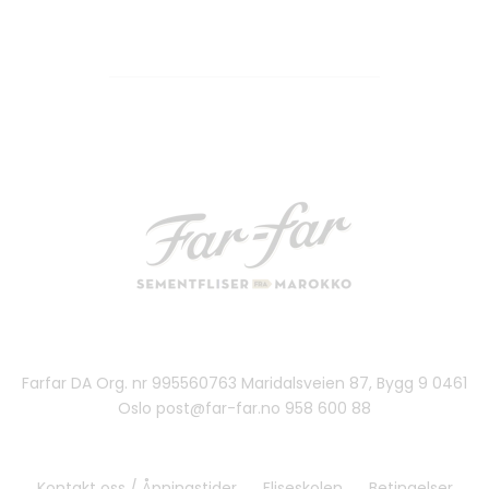
Farfar DA Org. nr 995560763 Maridalsveien 87, Bygg 9 0461
Oslo post@far-far.no 958 600 88
Kontakt oss / Åpningstider
Fliseskolen
Betingelser