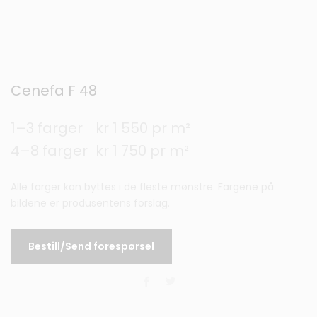
Cenefa F 48
1–3 farger
kr 1 550 pr m²
4–8 farger
kr 1 750 pr m²
Alle farger kan byttes i de fleste mønstre. Fargene på
bildene er produsentens forslag.
Bestill/Send forespørsel