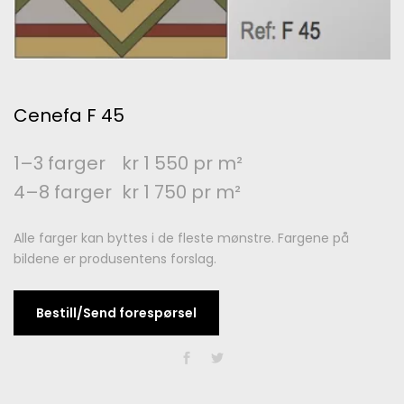
Cenefa F 45
1–3 farger
kr 1 550 pr m²
4–8 farger
kr 1 750 pr m²
Alle farger kan byttes i de fleste mønstre. Fargene på
bildene er produsentens forslag.
Bestill/Send forespørsel