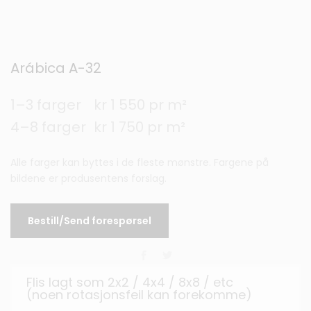
Arábica A-32
1–3 farger
kr 1 550 pr m²
4–8 farger
kr 1 750 pr m²
Alle farger kan byttes i de fleste mønstre. Fargene på
bildene er produsentens forslag.
Bestill/Send forespørsel
Flis lagt som 2x2 / 4x4 / 8x8 / etc
(noen rotasjonsfeil kan forekomme)