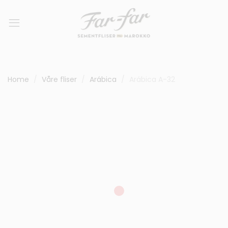
Home
Våre fliser
Arábica
Arábica A-32