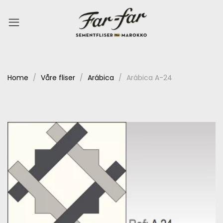
Home
Våre fliser
Arábica
Arábica A-24